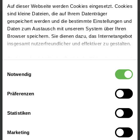
Auf dieser Webseite werden Cookies eingesetzt. Cookies
sind kleine Dateien, die auf Ihrem Datenträger
gespeichert werden und die bestimmte Einstellungen und
Helios Cäcilien-Hospital Hüls
Daten zum Austausch mit unserem System über Ihren
Browser speichern. Sie dienen dazu, das Internetangebot
insgesamt nutzerfreundlicher und effektiver zu gestalten.
Kontakt
Cookies, die nicht für den Betrieb der Webseite zwingend
Fette Henn 50
notwendig sind, dürfen nur mit Ihrer Einwilligung
Einwilligungsauswahl
47839 Krefeld
eingesetzt werden.
Notwendig
Anfahrt auf Google Maps
Es steht Ihnen frei, unsere Seite mit nur den notwendigen
Präferenzen
Cookies zu benutzen, eine individuelle Auswahl
hinsichtlich der nicht notwendigen Cookies zu treffen
oder durch Auswahl von „Alle Cookies akzeptieren“ in die
Statistiken
Verwendung aller Cookies einzuwilligen. Ihre
In vielerlei Hinsicht steht das
Helios Cäcilien-
Auswahlentscheidung können Sie jederzeit ändern oder
Hospital Hüls
für eine wohnortnahe, gute
Marketing
widerrufen.
Medizin. Mit erfahrenen Expert:innen und