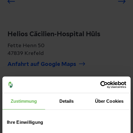
Helios Cäcilien-Hospital Hüls
Fette Henn 50
47839 Krefeld
Anfahrt auf Google Maps
Kontakt
Tel:
02151 739-1
Zustimmung
Details
Über Cookies
Fax:
02151 739-250
E-Mail senden
Ihre Einwilligung