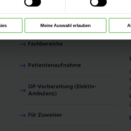
üls
ntscheidung können Sie jederzeit ändern oder widerrufen.
Kontakt & Anfahrt
ies
Meine Auswahl erlauben
A
Fachbereiche
Patientenaufnahme
OP-Vorbereitung (Elektiv-
Ambulanz)
Für Zuweiser