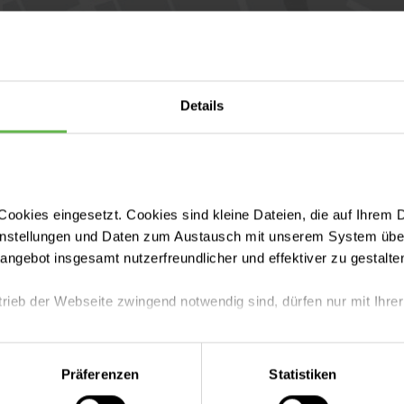
Details
ookies eingesetzt. Cookies sind kleine Dateien, die auf Ihrem 
instellungen und Daten zum Austausch mit unserem System über
tangebot insgesamt nutzerfreundlicher und effektiver zu gestalte
trieb der Webseite zwingend notwendig sind, dürfen nur mit Ihrer
eite mit nur den notwendigen Cookies zu benutzen, eine individue
Präferenzen
Statistiken
 treffen oder durch Auswahl von „Alle Cookies akzeptieren“ in 