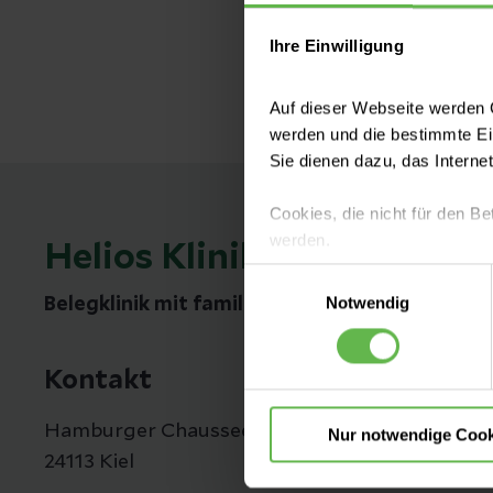
erlernten Übungen 
Ihre Einwilligung
Auf dieser Webseite werden C
werden und die bestimmte E
Sie dienen dazu, das Interne
Cookies, die nicht für den Be
werden.
Helios Klinik Kiel
Einwilligungsauswahl
Es steht Ihnen frei, unsere S
Notwendig
Belegklinik mit familiärem Charakter
nicht notwendigen Cookies zu
einzuwilligen. Ihre Auswahle
Kontakt
Hamburger Chaussee 77
Nur notwendige Cook
24113 Kiel