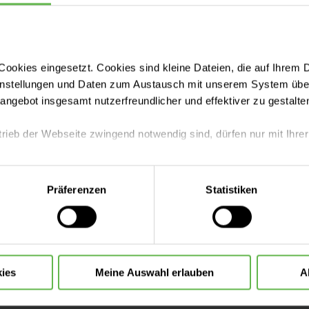
in Eigenregie zu wiederholen.
ookies eingesetzt. Cookies sind kleine Dateien, die auf Ihrem 
instellungen und Daten zum Austausch mit unserem System über
tangebot insgesamt nutzerfreundlicher und effektiver zu gestalte
trieb der Webseite zwingend notwendig sind, dürfen nur mit Ihrer
eite mit nur den notwendigen Cookies zu benutzen, eine individue
Präferenzen
Statistiken
 treffen oder durch Auswahl von „Alle Cookies akzeptieren“ in 
ntscheidung können Sie jederzeit ändern oder widerrufen.
Leistungen finden
ies
Meine Auswahl erlauben
A
Aufenthalt planen