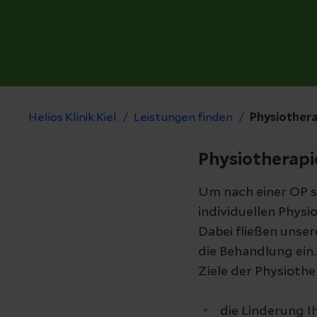
Helios Klinik Kiel
Leistungen finden
Physiothera
Physiotherapie
Um nach einer OP sc
individuellen Physi
Dabei fließen unse
die Behandlung ein.
Ziele der Physiothe
die Linderung 