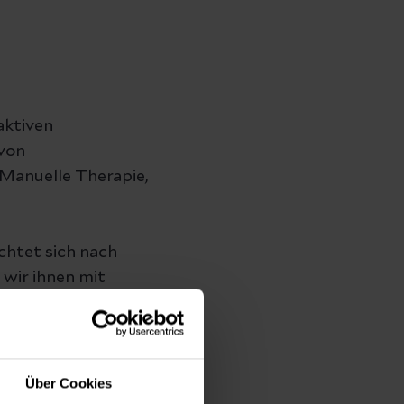
aktiven
von
Manuelle Therapie,
ichtet sich nach
wir ihnen mit
hre Fragen.
st in der Regel
ichkeit, die
Über Cookies