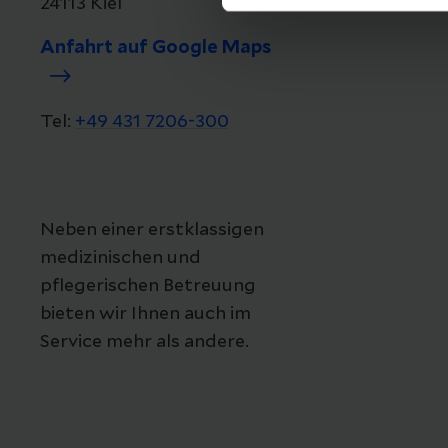
24113 Kiel
Anfahrt auf Google Maps
Tel:
+49 431 7206-300
Neben einer erstklassigen
medizinischen und
pflegerischen Betreuung
bieten wir Ihnen auch im
Service mehr als andere.