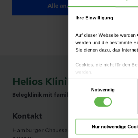
Alle anzeigen
Ihre Einwilligung
Auf dieser Webseite werden C
werden und die bestimmte E
Sie dienen dazu, das Interne
Cookies, die nicht für den Be
werden.
Helios Klinik Kiel
Einwilligungsauswahl
Es steht Ihnen frei, unsere S
Notwendig
nicht notwendigen Cookies zu
Belegklinik mit familiärem Charakter
einzuwilligen. Ihre Auswahle
Kontakt
Nur notwendige Cook
Hamburger Chaussee 77