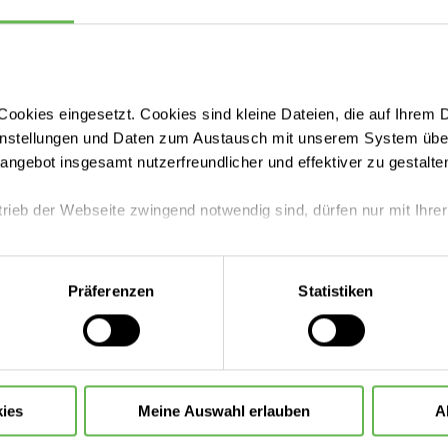
ookies eingesetzt. Cookies sind kleine Dateien, die auf Ihrem 
instellungen und Daten zum Austausch mit unserem System über
tangebot insgesamt nutzerfreundlicher und effektiver zu gestalte
trieb der Webseite zwingend notwendig sind, dürfen nur mit Ihrer
eite mit nur den notwendigen Cookies zu benutzen, eine individue
Präferenzen
Statistiken
 treffen oder durch Auswahl von „Alle Cookies akzeptieren“ in 
ntscheidung können Sie jederzeit ändern oder widerrufen.
Leistungen finden
ies
Meine Auswahl erlauben
A
Aufenthalt planen