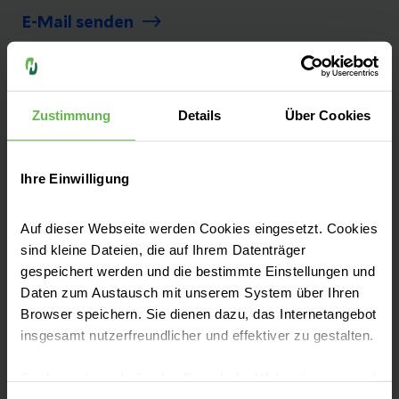
E-Mail senden
Zustimmung
Details
Über Cookies
Die Helios Klinik für Herzchirurgie Karlsruhe
steht für herzchirurgische Behandlung auf
Spitzenniveau.
Ihre Einwilligung
Auf dieser Webseite werden Cookies eingesetzt. Cookies
sind kleine Dateien, die auf Ihrem Datenträger
gespeichert werden und die bestimmte Einstellungen und
Daten zum Austausch mit unserem System über Ihren
Leistungen finden
Browser speichern. Sie dienen dazu, das Internetangebot
insgesamt nutzerfreundlicher und effektiver zu gestalten.
Anfahrt & Parken
Cookies, die nicht für den Betrieb der Webseite zwingend
notwendig sind, dürfen nur mit Ihrer Einwilligung