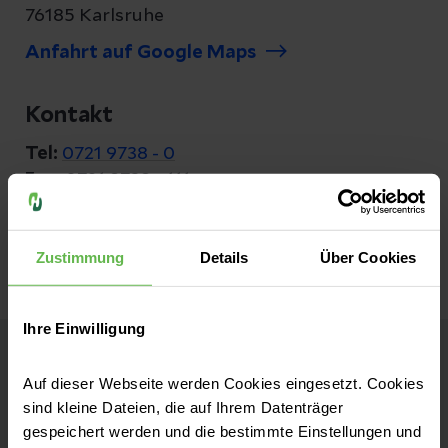
76185 Karlsruhe
Anfahrt auf Google Maps
Kontakt
Tel:
0721 9738 - 0
Fax:
0721 9738 - 111
E-Mail senden
Zustimmung
Details
Über Cookies
Ihre Einwilligung
Helios Klinik für Herzchirurgie
Auf dieser Webseite werden Cookies eingesetzt. Cookies
sind kleine Dateien, die auf Ihrem Datenträger
Karlsruhe
gespeichert werden und die bestimmte Einstellungen und