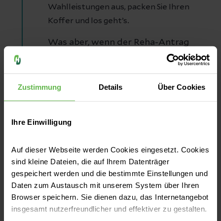
Wahlleistungen aus, packen Sie Ihren
Koffer und los geht’s.
Was aber, wenn der Reha-Antrag
oder der Wunsch- und
Wahlrechtsantrag abgelehnt wird?
In diesem Fall haben Sie ein
Zustimmung
Details
Über Cookies
Widerspruchsrecht. Nutzen Sie
dieses Recht und widersprechen Sie
Ihre Einwilligung
der Ablehnung innerhalb eines
Monats. Meist bekommen Sie dann
Auf dieser Webseite werden Cookies eingesetzt. Cookies
doch eine Zusage. Musterformulare
sind kleine Dateien, die auf Ihrem Datenträger
für den Widerspruch finden Sie XXX
gespeichert werden und die bestimmte Einstellungen und
in unseren Downloads.
Daten zum Austausch mit unserem System über Ihren
Browser speichern. Sie dienen dazu, das Internetangebot
insgesamt nutzerfreundlicher und effektiver zu gestalten.