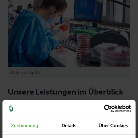
© Bernd Opitz
Unsere Leistungen im Überblick
Klinische Chemie/Immunologie
Zustimmung
Details
Über Cookies
Dank unserer schnellen Analyse
Hämatologie/Hämostaseologie