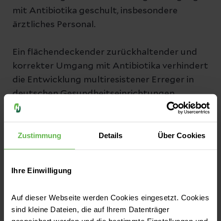
mit Antibiotika geschult, insbesondere
ärztliches Personal.
Ein flächendeckender zurückhaltender und
korrekter Umgang mit Antibiotika verhindert
die Entwicklung multiresistener Erreger in
deutschen Gesundheitseinrichtungen.
Weitere Informationen zum Antibiotiv
Stewardship bei Helios finden Sie hier:
Zustimmung
Details
Über Cookies
Ihre Einwilligung
Zur Infektiologie
Auf dieser Webseite werden Cookies eingesetzt. Cookies
sind kleine Dateien, die auf Ihrem Datenträger