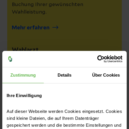
Buchung Ihrer gewünschten
Wahlleistung.
Mehr erfahren
Wahlarzt
Neben der Unterbringung können Sie
auch eine Chefarztbehandlung
Zustimmung
Details
Über Cookies
hinzubuchen.
Ihre Einwilligung
Mehr erfahren
Auf dieser Webseite werden Cookies eingesetzt. Cookies
sind kleine Dateien, die auf Ihrem Datenträger
Anfahrt und Parken
gespeichert werden und die bestimmte Einstellungen und