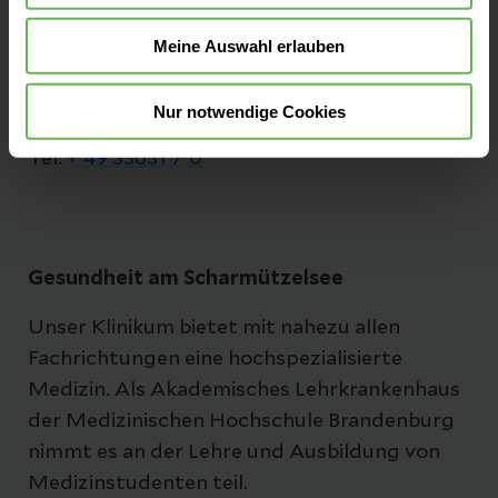
Pieskower Straße 33
Meine Auswahl erlauben
15526 Bad Saarow
Anfahrt auf Google Maps
Nur notwendige Cookies
Tel:
+ 49 33631 7-0
Gesundheit am Scharmützelsee
Unser Klinikum bietet mit nahezu allen
Fachrichtungen eine hochspezialisierte
Medizin. Als Akademisches Lehrkrankenhaus
der Medizinischen Hochschule Brandenburg
nimmt es an der Lehre und Ausbildung von
Medizinstudenten teil.