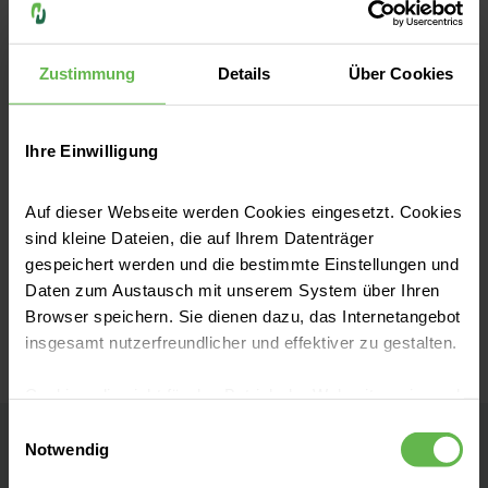
Mehr erfahren
Zustimmung
Details
Über Cookies
Ihre Meinung zählt
Ihre Einwilligung
Geben Sie uns sehr gerne eine
Rückmeldung.
Auf dieser Webseite werden Cookies eingesetzt. Cookies
sind kleine Dateien, die auf Ihrem Datenträger
Mehr erfahren
gespeichert werden und die bestimmte Einstellungen und
Daten zum Austausch mit unserem System über Ihren
Browser speichern. Sie dienen dazu, das Internetangebot
insgesamt nutzerfreundlicher und effektiver zu gestalten.
Cookies, die nicht für den Betrieb der Webseite zwingend
notwendig sind, dürfen nur mit Ihrer Einwilligung
Einwilligungsauswahl
eingesetzt werden.
Notwendig
Helios Klinikum Bad Saarow