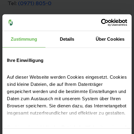
Tel:
(0971) 805-0
Fax: (0971) 805-1010
E-Mail senden
Zustimmung
Details
Über Cookies
Ihre Einwilligung
Unsere Klinik liegt am Fuße der Rhön im
weltbekannten Kurort Bad Kissingen und ist
Auf dieser Webseite werden Cookies eingesetzt. Cookies
mit seinen 225 Betten das größte
sind kleine Dateien, die auf Ihrem Datenträger
Krankenhaus der Grund- und
gespeichert werden und die bestimmte Einstellungen und
Regelversorgung im Landkreis Bad Kissingen.
Daten zum Austausch mit unserem System über Ihren
Browser speichern. Sie dienen dazu, das Internetangebot
insgesamt nutzerfreundlicher und effektiver zu gestalten.
Cookies, die nicht für den Betrieb der Webseite zwingend