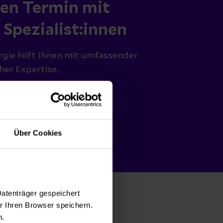
nen Termin mit
Spezialist:innen
gie hilft Ihnen mit umfassender
her Expertise.
en
Über Cookies
Datenträger gespeichert
 Ihren Browser speichern.
n.