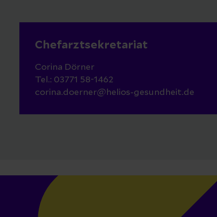
Chefarztsekretariat
Corina Dörner
Tel.: 03771 58-1462
corina.doerner@helios-gesundheit.de