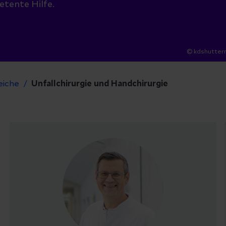
etente Hilfe.
© kdshutter
eiche
Unfallchirurgie und Handchirurgie