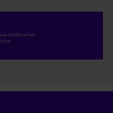
dreas Mußmacher
-1208
e