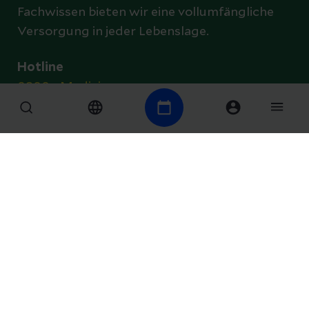
Fachwissen bieten wir eine vollumfängliche
Versorgung in jeder Lebenslage.
Hotline
0800 - Medizin
0800 6334946
Kliniken
Helios Ambulant
Prevention Center