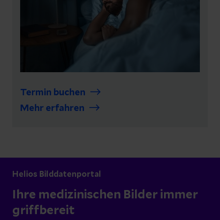
Termin buchen
Mehr erfahren
Helios Bilddatenportal
Ihre medizinischen Bilder immer
griffbereit