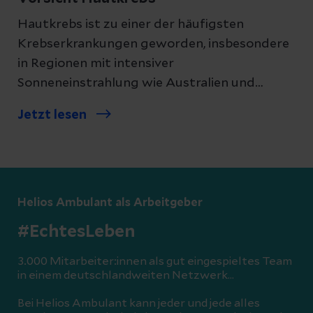
Hautkrebs ist zu einer der häufigsten
Krebserkrankungen geworden, insbesondere
in Regionen mit intensiver
Sonneneinstrahlung wie Australien und
Neuseeland. Aber auch in Deutschland wird
Jetzt lesen
ein alarmierender Anstieg der
Neuerkrankungen verzeichnet, auch beim
schwarzen Hautkrebs. Ein
besorgniserregender Trend, der eine
verstärkte Aufklärung über
Helios Ambulant als Arbeitgeber
Präventionsmaßnahmen und Früherkennung
#EchtesLeben
erfordert; besonders vor dem Hintergrund,
dass in den Sozialen Medien dafür geworben
3.000 Mitarbeiter:innen als gut eingespieltes Team
in einem deutschlandweiten Netzwerk…
wird, keine Sonnencreme zu benutzen.
Bei Helios Ambulant kann jeder und jede alles