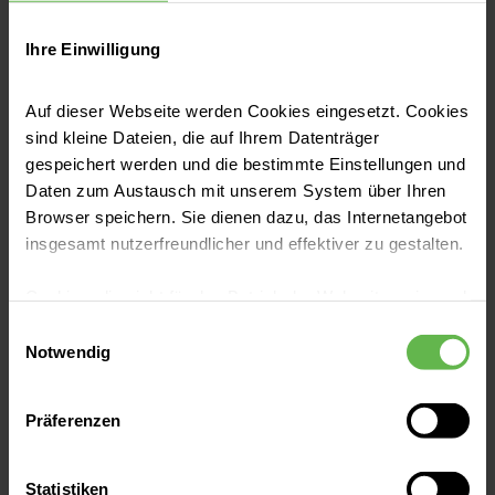
Bei Ihnen wurde ein Diabetes in der
Ihre Einwilligung
Schwangerschaft festgestellt? Wir
möchten Sie gerne bestmöglichst in der
Auf dieser Webseite werden Cookies eingesetzt. Cookies
Schwangerschaft sowie um die
sind kleine Dateien, die auf Ihrem Datenträger
Entbindung und in der Nachsorge
gespeichert werden und die bestimmte Einstellungen und
betreuen.
Daten zum Austausch mit unserem System über Ihren
Browser speichern. Sie dienen dazu, das Internetangebot
insgesamt nutzerfreundlicher und effektiver zu gestalten.
Cookies, die nicht für den Betrieb der Webseite zwingend
notwendig sind, dürfen nur mit Ihrer Einwilligung
Einwilligungsauswahl
eingesetzt werden.
Notwendig
Es steht Ihnen frei, unsere Seite mit nur den notwendigen
Präferenzen
Cookies zu benutzen, eine individuelle Auswahl
hinsichtlich der nicht notwendigen Cookies zu treffen
oder durch Auswahl von „Alle Cookies akzeptieren“ in die
Statistiken