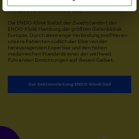
Hamburg sowie ihren Sektionsleiter, Dr. med. Peter
Wilhelm, vorstellen zu dürfen.
Die ENDO-Klinik Süd ist der Zweitstandort der
ENDO-Klinik Hamburg, der größten Gelenkklinik
Europas. Durch diese enge Verbindung profitieren
unsere Patienten südlich der Elbe von der
herausragenden Expertise und den hohen
medizinischen Standards einer der weltweit
führenden Einrichtungen auf diesem Gebiet.
Zur Sektionsleitung ENDO-Klinik Süd