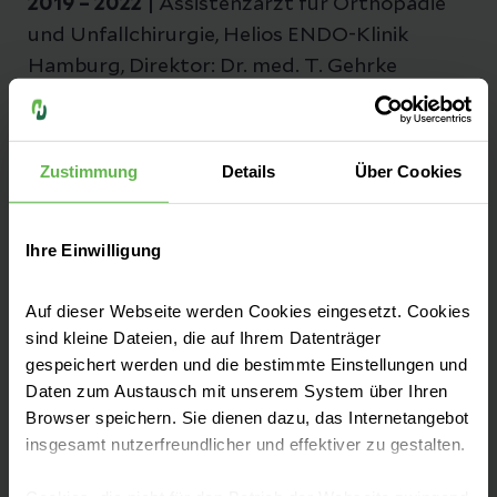
2019 – 2022 |
Assistenzarzt für Orthopädie
und Unfallchirurgie, Helios ENDO-Klinik
Hamburg, Direktor: Dr. med. T. Gehrke
2019 – 2020 |
Assistenzarzt für Orthopädie
Zustimmung
Details
Über Cookies
und Unfallchirurgie, Universitätsklinikum
Hamburg Eppendorf, Direktor: Prof. Dr. med.
Ihre Einwilligung
K.-H. Frosch
Auf dieser Webseite werden Cookies eingesetzt. Cookies
sind kleine Dateien, die auf Ihrem Datenträger
2017 – 2018 |
Assistenzarzt für Orthopädie
gespeichert werden und die bestimmte Einstellungen und
und Unfallchirurgie, Orthopädie
Daten zum Austausch mit unserem System über Ihren
Mühlenkamp, Dr. med. R. Theermann, PD Dr.
Browser speichern. Sie dienen dazu, das Internetangebot
insgesamt nutzerfreundlicher und effektiver zu gestalten.
med. C.-H. Hartwig, Dr. med. K. Höfken