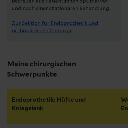
betreuen alle Patient:innen optimal vor
und nach einer stationären Behandlung.
Zur Sektion für Endoprothetik und
orthopädische Chirurgie
Meine chirurgischen
Schwerpunkte
Endoprothetik: Hüfte und
We
Kniegelenk
En