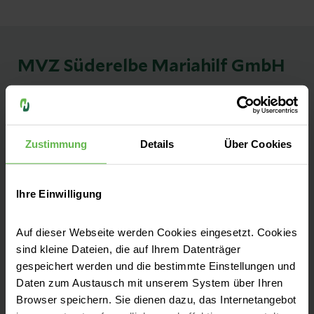
MVZ Süderelbe Mariahilf GmbH
In Trägerschaft der MVZ Süderelbe
Mariahilf GmbH | Ein Unternehmen der
Helios Mariahilf Klinik Hamburg
Zustimmung
Details
Über Cookies
Kontakt
Ihre Einwilligung
Stader Straße 203c
21075 Hamburg
Auf dieser Webseite werden Cookies eingesetzt. Cookies
sind kleine Dateien, die auf Ihrem Datenträger
Anfahrt auf Google Maps
gespeichert werden und die bestimmte Einstellungen und
Daten zum Austausch mit unserem System über Ihren
Tel:
(040) 79 00 64 75
Browser speichern. Sie dienen dazu, das Internetangebot