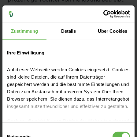
prozentige Tochter von Helios und betreibt
bundesweit über 30 Privatkliniken.
Zustimmung
Details
Über Cookies
Über uns
Ihre Einwilligung
Auf dieser Webseite werden Cookies eingesetzt. Cookies
Unsere Standorte
sind kleine Dateien, die auf Ihrem Datenträger
gespeichert werden und die bestimmte Einstellungen und
Daten zum Austausch mit unserem System über Ihren
Anmeldung und Ablauf
Browser speichern. Sie dienen dazu, das Internetangebot
insgesamt nutzerfreundlicher und effektiver zu gestalten.
Unsere Leistungen
Cookies, die nicht für den Betrieb der Webseite zwingend
notwendig sind, dürfen nur mit Ihrer Einwilligung
Einwilligungsauswahl
eingesetzt werden.
Notwendig