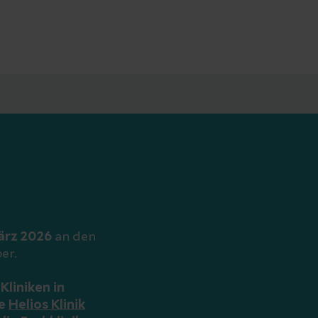
ärz 2026
an den
er.
Kliniken in
ie
Helios Klinik