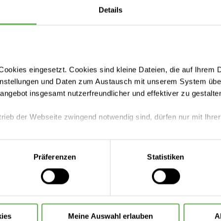
Details
 vor Ort
t für Sie da.
ookies eingesetzt. Cookies sind kleine Dateien, die auf Ihrem 
instellungen und Daten zum Austausch mit unserem System über
Sie Termine buchen können:
tangebot insgesamt nutzerfreundlicher und effektiver zu gestalte
trieb der Webseite zwingend notwendig sind, dürfen nur mit Ihrer
eite mit nur den notwendigen Cookies zu benutzen, eine individue
Präferenzen
Statistiken
 treffen oder durch Auswahl von „Alle Cookies akzeptieren“ in 
ntscheidung können Sie jederzeit ändern oder widerrufen.
ies
Meine Auswahl erlauben
A