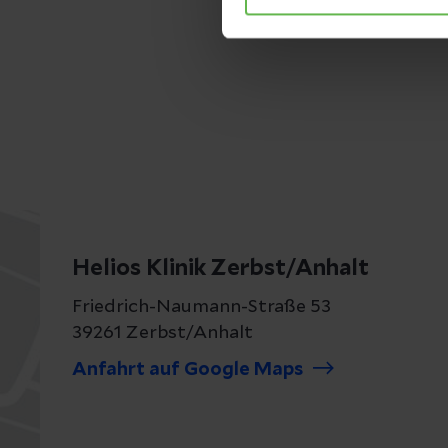
Helios Klinik Zerbst/Anhalt
Friedrich-Naumann-Straße 53
39261 Zerbst/Anhalt
Anfahrt auf Google Maps