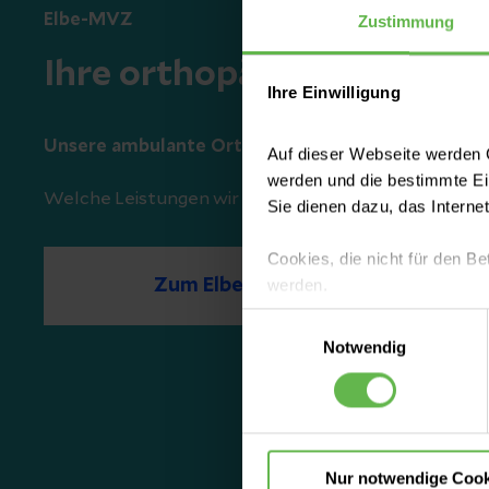
Elbe-MVZ
Zustimmung
Ihre orthopädische Praxis
Ihre Einwilligung
Unsere ambulante Orthopädie ist weiterhin in Zerbs
Auf dieser Webseite werden C
werden und die bestimmte E
Welche Leistungen wir Ihnen dort anbieten und wie 
Sie dienen dazu, das Interne
Cookies, die nicht für den Be
werden.
Zum Elbe-MVZ
Einwilligungsauswahl
Es steht Ihnen frei, unsere S
Notwendig
nicht notwendigen Cookies zu
einzuwilligen. Ihre Auswahle
Nur notwendige Cook