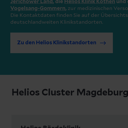
Jerichower Land
, die
Helios Klinik Köthen
und 
Vogelsang-Gommern
,
zur medizinischen Vers
Die Kontaktdaten finden Sie auf der Übersichts
deutschlandweiten Klinikstandorten.
Zu den Helios Klinikstandorten
Helios Cluster Magdeburg 