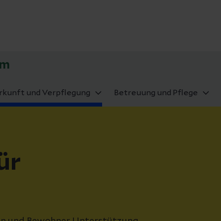
im
rkunft und Verpflegung
Betreuung und Pflege
ür