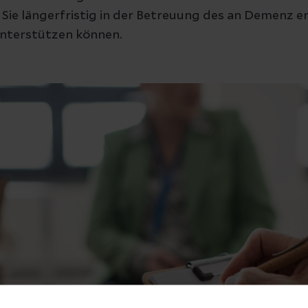
 Sie längerfristig in der Betreuung des an Demenz e
unterstützen können.