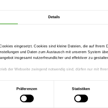
Details
ookies eingesetzt. Cookies sind kleine Dateien, die auf Ihrem 
instellungen und Daten zum Austausch mit unserem System über
dobe.com
tangebot insgesamt nutzerfreundlicher und effektiver zu gestalte
trieb der Webseite zwingend notwendig sind, dürfen nur mit Ihrer
r Ihnen wieder „aufzutanken“, Ihren individuell för
g zu finden und aufrecht zu erhalten. Die vertraue
es lädt Sie dazu ein, Hilfe anzunehmen und neue
eite mit nur den notwendigen Cookies zu benutzen, eine individue
Präferenzen
Statistiken
 zu entwickeln.
 treffen oder durch Auswahl von „Alle Cookies akzeptieren“ in 
ntscheidung können Sie jederzeit ändern oder widerrufen.