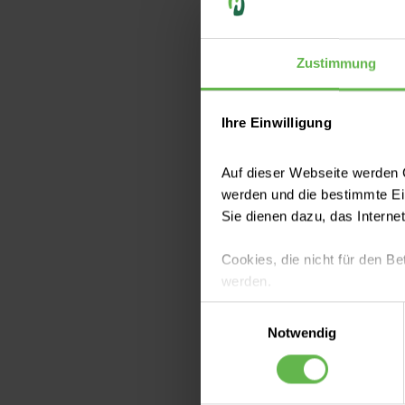
Zustimmung
Ihre Einwilligung
Auf dieser Webseite werden C
werden und die bestimmte E
© Halfpoint – stock.a
Sie dienen dazu, das Interne
Cookies, die nicht für den Be
Zusammen helfen wi
werden.
Lebensstil im Allta
Einwilligungsauswahl
des Gesprächskreis
Es steht Ihnen frei, unsere S
Notwendig
Lebensperspektiven
nicht notwendigen Cookies zu
einzuwilligen. Ihre Auswahle