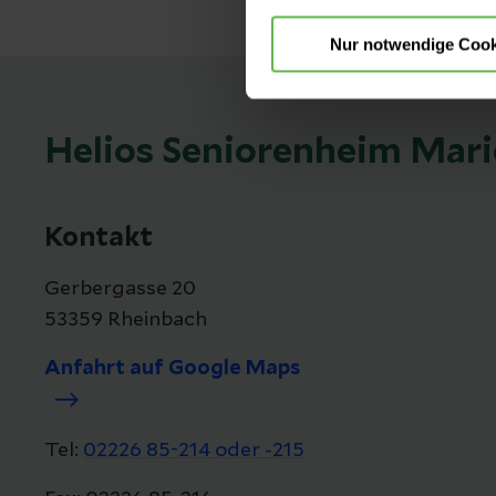
Nur notwendige Cook
Helios Seniorenheim Mar
Kontakt
Gerbergasse 20
53359 Rheinbach
Anfahrt auf Google Maps
Tel:
02226 85-214 oder -215