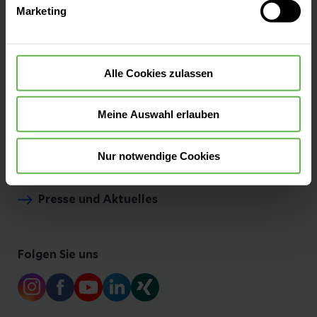
Marketing
widerrufen.
Besucherinformationen
Alle Cookies zulassen
Aufnahme & Checklisten
Meine Auswahl erlauben
Kontakt & Anfahrt
Nur notwendige Cookies
Presse und Aktuelles
Folgen Sie uns