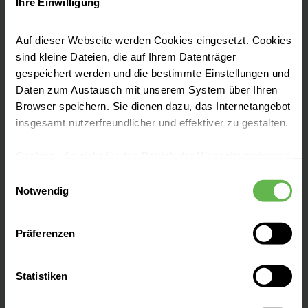
Ihre Einwilligung
Barbarastraße 11
99752 Bleicherode
Auf dieser Webseite werden Cookies eingesetzt. Cookies
sind kleine Dateien, die auf Ihrem Datenträger
Anfahrt auf Google Maps
gespeichert werden und die bestimmte Einstellungen und
Daten zum Austausch mit unserem System über Ihren
Browser speichern. Sie dienen dazu, das Internetangebot
insgesamt nutzerfreundlicher und effektiver zu gestalten.
Klinik mit Tradition
Cookies, die nicht für den Betrieb der Webseite zwingend
Vor über 100 Jahren gegründet, ist unsere
notwendig sind, dürfen nur mit Ihrer Einwilligung
Einwilligungsauswahl
Klinik heute eine moderne Fachklinik für
eingesetzt werden.
Notwendig
Orthopädie.
Es steht Ihnen frei, unsere Seite mit nur den notwendigen
Präferenzen
Cookies zu benutzen, eine individuelle Auswahl
hinsichtlich der nicht notwendigen Cookies zu treffen
oder durch Auswahl von „Alle Cookies akzeptieren“ in die
Statistiken
Verwendung aller Cookies einzuwilligen. Ihre
Leistungen finden
Auswahlentscheidung können Sie jederzeit ändern oder