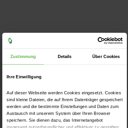
Helios Klinikum Bad Saarow
Zustimmung
Details
Über Cookies
Kontakt
Ihre Einwilligung
Pieskower Straße 33
Auf dieser Webseite werden Cookies eingesetzt. Cookies
15526 Bad Saarow
sind kleine Dateien, die auf Ihrem Datenträger gespeichert
Anfahrt auf Google Maps
werden und die bestimmte Einstellungen und Daten zum
Austausch mit unserem System über Ihren Browser
Tel:
+ 49 33631 7-0
speichern. Sie dienen dazu, das Internetangebot
insgesamt nutzerfreundlicher und effektiver zu gestalten.