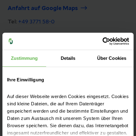
Anfahrt auf Google Maps
Tel:
+49 3771 58-0
Fax: +49 3771 58-1280
E-Mail senden
Zustimmung
Details
Über Cookies
Ihre Einwilligung
Ihr Schwerpunktversorger im Erzgebirge
Im ehemaligen Stadtkrankenhaus von Aue
Auf dieser Webseite werden Cookies eingesetzt. Cookies
sind kleine Dateien, die auf Ihrem Datenträger
vereinen wir Tradition und Geschichte mit
gespeichert werden und die bestimmte Einstellungen und
innovativer, hochmoderner Medizin.
Daten zum Austausch mit unserem System über Ihren
Browser speichern. Sie dienen dazu, das Internetangebot
insgesamt nutzerfreundlicher und effektiver zu gestalten.