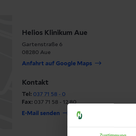
Helios Klinikum Aue
Gartenstraße 6
08280 Aue
Anfahrt auf Google Maps
Kontakt
Tel:
037 71 58 - 0
Fax:
037 71 58 - 12 80
E-Mail senden
Zustimmung