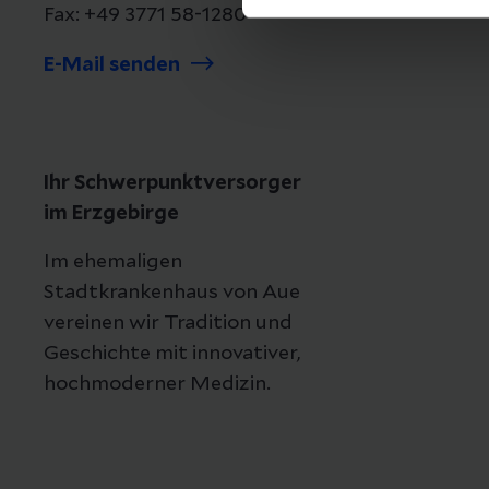
Fax: +49 3771 58-1280
E-Mail senden
Ihr Schwerpunktversorger
im Erzgebirge
Im ehemaligen
Stadtkrankenhaus von Aue
vereinen wir Tradition und
Geschichte mit innovativer,
hochmoderner Medizin.