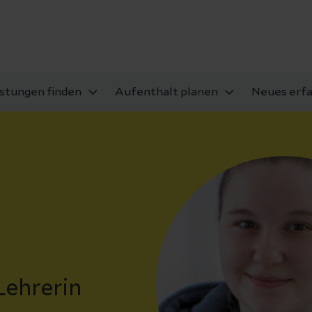
istungen finden
Aufenthalt planen
Neues erf
Lehrerin