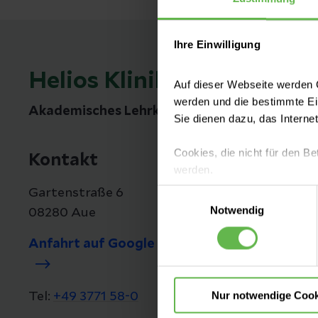
Ihre Einwilligung
Helios Klinikum Aue
Auf dieser Webseite werden C
werden und die bestimmte E
Akademisches Lehrkrankenhaus der TU Dres
Sie dienen dazu, das Interne
Cookies, die nicht für den Be
Kontakt
werden.
Gartenstraße 6
Einwilligungsauswahl
Es steht Ihnen frei, unsere S
Notwendig
08280 Aue
nicht notwendigen Cookies zu
einzuwilligen. Ihre Auswahle
Anfahrt auf Google Maps
Nur notwendige Cook
Tel:
+49 3771 58-0