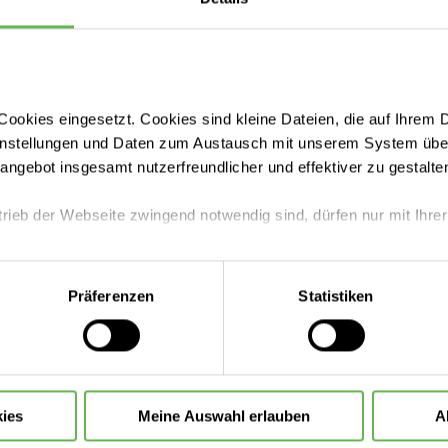
ookies eingesetzt. Cookies sind kleine Dateien, die auf Ihrem 
instellungen und Daten zum Austausch mit unserem System über
den
tangebot insgesamt nutzerfreundlicher und effektiver zu gestalte
trieb der Webseite zwingend notwendig sind, dürfen nur mit Ihrer
Leistungen finden
eite mit nur den notwendigen Cookies zu benutzen, eine individue
Karriere bei uns
Präferenzen
Statistiken
 treffen oder durch Auswahl von „Alle Cookies akzeptieren“ in 
ntscheidung können Sie jederzeit ändern oder widerrufen.
Neues erfahren
ies
Meine Auswahl erlauben
A
Ihre Ansprechpartner:innen