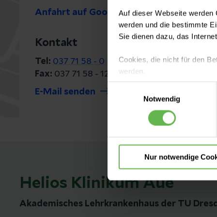
Anfahrt auf Google Maps
Auf dieser Webseite werden C
werden und die bestimmte E
Sie dienen dazu, das Interne
Kontakt
Cookies, die nicht für den Be
Tel:
037 71 58 - 0
werden.
Fax:
037 71 58 - 12 80
Einwilligungsauswahl
E-Mail senden
Es steht Ihnen frei, unsere S
Notwendig
nicht notwendigen Cookies zu
einzuwilligen. Ihre Auswahle
Nur notwendige Cook
Helios Klinikum Aue
Akademisches Lehrkrankenhaus der TU Dres