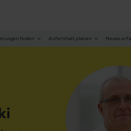
istungen finden
Aufenthalt planen
Neues erf
ki