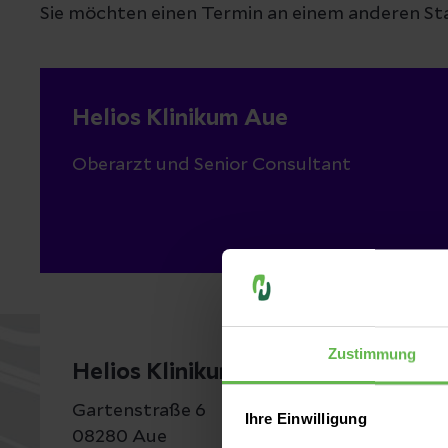
Sie möchten einen Termin an einem anderen St
Helios Klinikum Aue
Oberarzt und Senior Consultant
Zustimmung
Helios Klinikum Aue
Gartenstraße 6
Ihre Einwilligung
08280 Aue