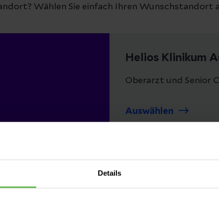
andort? Wählen Sie einfach Ihren Wunschstandort a
Helios Klinikum 
Oberarzt und Senior 
Auswählen
Details