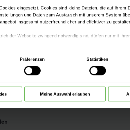
ookies eingesetzt. Cookies sind kleine Dateien, die auf Ihrem 
instellungen und Daten zum Austausch mit unserem System über
tangebot insgesamt nutzerfreundlicher und effektiver zu gestalte
trieb der Webseite zwingend notwendig sind, dürfen nur mit Ihrer
eite mit nur den notwendigen Cookies zu benutzen, eine individue
Präferenzen
Statistiken
 treffen oder durch Auswahl von „Alle Cookies akzeptieren“ in 
ntscheidung können Sie jederzeit ändern oder widerrufen.
ies
Meine Auswahl erlauben
A
den