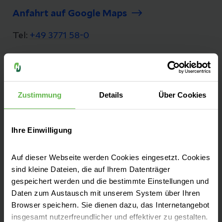
Anfahrt auf Google Maps
Tel:
+49 3771 58-0
Fax: +49 3771 58-1280
E-Mail senden
Zustimmung
Details
Über Cookies
Ihre Einwilligung
Ihr Schwerpunktversorger im Erzgebirge
Im ehemaligen Stadtkrankenhaus von Aue
Auf dieser Webseite werden Cookies eingesetzt. Cookies
sind kleine Dateien, die auf Ihrem Datenträger
vereinen wir Tradition und Geschichte mit
gespeichert werden und die bestimmte Einstellungen und
innovativer, hochmoderner Medizin.
Daten zum Austausch mit unserem System über Ihren
Browser speichern. Sie dienen dazu, das Internetangebot
insgesamt nutzerfreundlicher und effektiver zu gestalten.