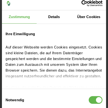
Ihr Schwerpunktversorger im Erzgebirge
Zustimmung
Details
Über Cookies
Im ehemaligen Stadtkrankenhaus von Aue
vereinen wir Tradition und Geschichte mit
innovativer, hochmoderner Medizin.
Ihre Einwilligung
Auf dieser Webseite werden Cookies eingesetzt. Cookies
sind kleine Dateien, die auf Ihrem Datenträger
gespeichert werden und die bestimmte Einstellungen und
Leistungen finden
Daten zum Austausch mit unserem System über Ihren
Browser speichern. Sie dienen dazu, das Internetangebot
insgesamt nutzerfreundlicher und effektiver zu gestalten.
Karriere bei uns
Cookies, die nicht für den Betrieb der Webseite zwingend
notwendig sind, dürfen nur mit Ihrer Einwilligung
Einwilligungsauswahl
Neues erfahren
eingesetzt werden.
Notwendig