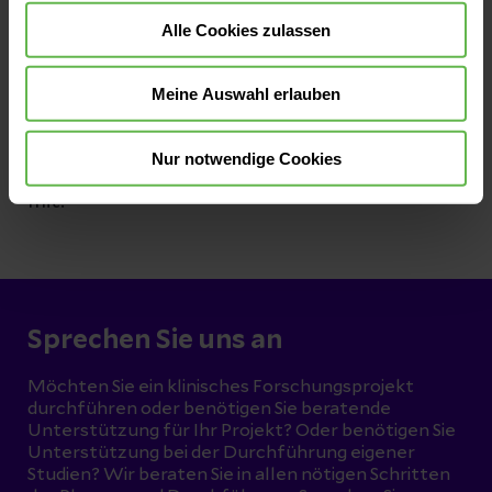
Data Scientists, Biolog:innen, Ökonom:innen,
Alle Cookies zulassen
Informatiker:innen und viele mehr. Die Vielfalt
im Team erstreckt sich auf allen Ebenen:
Meine Auswahl erlauben
Unter medizinischer und ökonomischer
Leitung gestaltet der RWE & HTA Bereich die
Nur notwendige Cookies
Zukunft der Gesundheitsversorgung aktiv
mit.
Sprechen Sie uns an
Möchten Sie ein klinisches Forschungsprojekt
durchführen oder benötigen Sie beratende
Unterstützung für Ihr Projekt? Oder benötigen Sie
Unterstützung bei der Durchführung eigener
Studien? Wir beraten Sie in allen nötigen Schritten