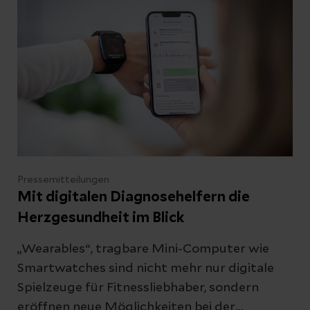
der Erkrankung einzuschätzen. Für
Deutschland flossen Studiendaten aus 86
Helios Kliniken ein, die von einem Team um
Prof. Dr. Dr. Andreas Bollmann am Helios
Health Institute (HHI) und dem
Herzzentrum Leipzig, analysiert und
zusammen mit den Ergebnissen der
beteiligten Länder publiziert wurden.
Pressemitteilungen
Mit digitalen Diagnosehelfern die
Herzgesundheit im Blick
„Wearables“, tragbare Mini-Computer wie
Smartwatches sind nicht mehr nur digitale
Spielzeuge für Fitnessliebhaber, sondern
eröffnen neue Möglichkeiten bei der