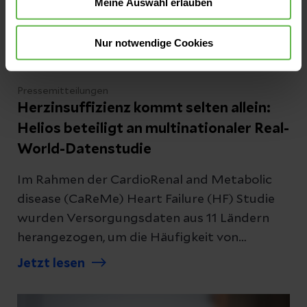
Meine Auswahl erlauben
Nur notwendige Cookies
Pressemitteilungen
Herzinsuffizienz kommt selten allein:
Helios beteiligt an multinationaler Real-
World-Datenstudie
Im Rahmen der CardioRenal and Metabolic
disease (CaReMe) Heart Failure (HF) Studie
wurden Versorgungsdaten aus 11 Ländern
herangezogen, um die Häufigkeit von
Herzinsuffizienz sowie besondere
Jetzt lesen
Patient:innenmerkmale, Komorbiditäten und
Behandlungskosten im Zusammenhang mit