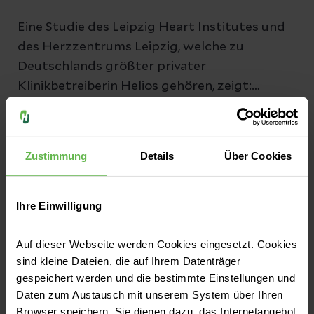
Eine Studie des Leipzig Heart Institutes und
des Herzzentrums Leipzig, welche zu
Deutschlands größter privater
Klinikbetreiberin Helios gehören, zeigt:
Während der Coronakrise gab es 30 Prozent
Jetzt lesen
weniger Aufnahmen in den Notaufnahmen.
Gleichzeitig kamen die Patientinnen und
Zustimmung
Details
Über Cookies
Patienten kränker in die Kliniken, erklärt
Studienleiter Prof. Dr. Dr. Andreas Bollmann.
Ihre Einwilligung
Auf dieser Webseite werden Cookies eingesetzt. Cookies
sind kleine Dateien, die auf Ihrem Datenträger
gespeichert werden und die bestimmte Einstellungen und
Daten zum Austausch mit unserem System über Ihren
Browser speichern. Sie dienen dazu, das Internetangebot