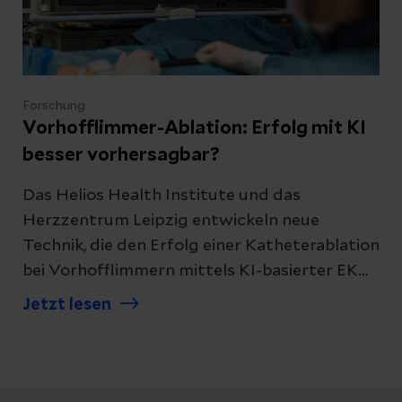
Forschung
Vorhofflimmer-Ablation: Erfolg mit KI
besser vorhersagbar?
Das Helios Health Institute und das
Herzzentrum Leipzig entwickeln neue
Technik, die den Erfolg einer Katheterablation
bei Vorhofflimmern mittels KI-basierter EKG-
Analyse genauer vorhersagen soll. Die
Jetzt lesen
Deutsche Herzstiftung e. V. fördert
das innovative Forschungsprojekt
„ACCELERATE“ mit mehr als 90.000 Euro.