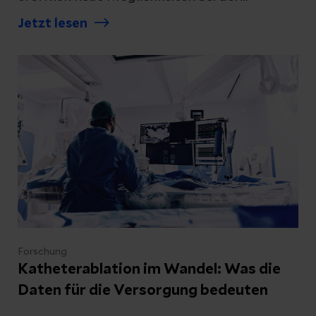
Diagnostik und Therapie von Krankheiten. Die
Jetzt lesen
kleinen tragbaren Systeme am Handgelenk
sind in Kombination mit zugehörigen Apps
sehr wertvolle Werkzeuge zur Überwachung.
Sie messen Blutdruck und schreiben EKGs. Die
Medizin der Zukunft passiert bereits jetzt bei
15 Millionen Deutschen am Handgelenk, doch
die erhobenen Daten werden häufig noch
nicht genutzt.
Forschung
Katheterablation im Wandel: Was die
Daten für die Versorgung bedeuten