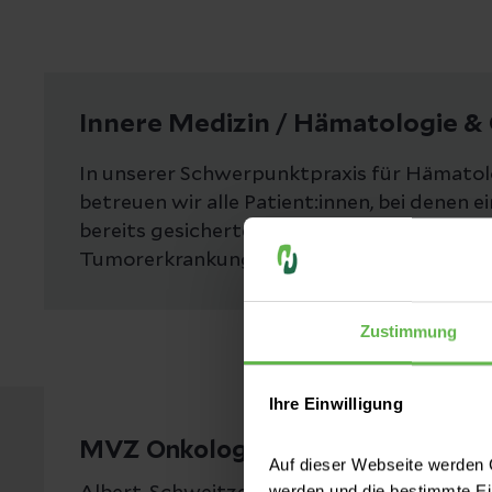
Innere Medizin / Hämatologie &
In unserer Schwerpunktpraxis für Hämatol
betreuen wir alle Patient:innen, bei denen e
bereits gesicherte Diagnose auf eine Blut- 
Tumorerkrankung besteht.
Zustimmung
Ihre Einwilligung
MVZ Onkologikum Northeim
Auf dieser Webseite werden C
werden und die bestimmte E