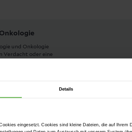
 Onkologie
ogie und Onkologie
in Verdacht oder eine
oder bösartige
Details
ookies eingesetzt. Cookies sind kleine Dateien, die auf Ihrem 
instellungen und Daten zum Austausch mit unserem System über