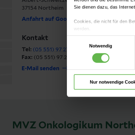
Albert-Schweitzer-Weg 9
Sie dienen dazu, das Interne
37154 Northeim
Anfahrt auf Google Maps
Cookies, die nicht für den Be
werden.
Kontakt
Einwilligungsauswahl
Es steht Ihnen frei, unsere S
Notwendig
Tel:
(05 551) 97 27 30
nicht notwendigen Cookies zu
Fax:
(05 551) 97 27 48
einzuwilligen. Ihre Auswahle
E-Mail senden
Nur notwendige Cook
MVZ Onkologikum North