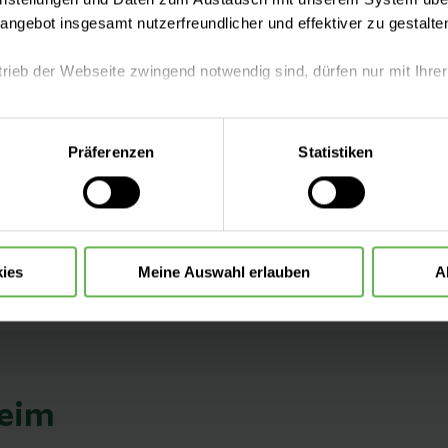
tangebot insgesamt nutzerfreundlicher und effektiver zu gestalte
trieb der Webseite zwingend notwendig sind, dürfen nur mit Ihrer
eite mit nur den notwendigen Cookies zu benutzen, eine individue
Präferenzen
Statistiken
 treffen oder durch Auswahl von „Alle Cookies akzeptieren“ in 
ntscheidung können Sie jederzeit ändern oder widerrufen.
ies
Meine Auswahl erlauben
A
eim