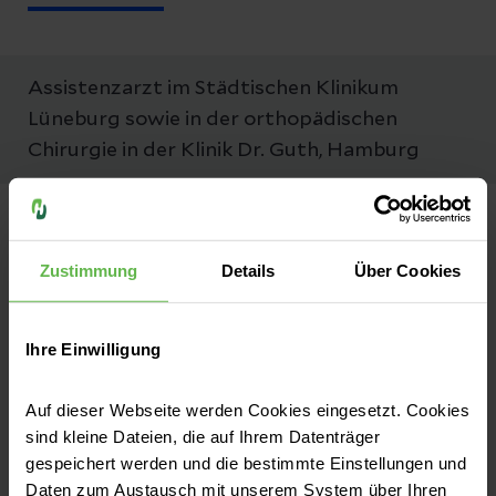
Assistenzarzt im Städtischen Klinikum
Lüneburg sowie in der orthopädischen
Chirurgie in der Klinik Dr. Guth, Hamburg
Neuigkeiten
Zustimmung
Details
Über Cookies
Ihre Einwilligung
Auf dieser Webseite werden Cookies eingesetzt. Cookies
sind kleine Dateien, die auf Ihrem Datenträger
gespeichert werden und die bestimmte Einstellungen und
Daten zum Austausch mit unserem System über Ihren