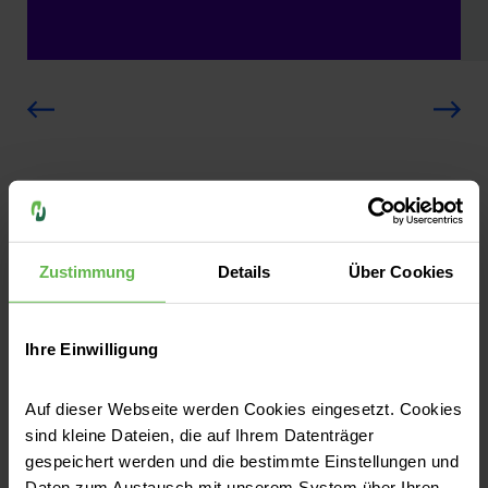
MVZ-Schwerin (Gadebusch)
Zustimmung
Details
Über Cookies
Erich-Weinert-Straße 14
19205 Gadebusch
Anfahrt auf Google Maps
Ihre Einwilligung
Kontakt
Auf dieser Webseite werden Cookies eingesetzt. Cookies
sind kleine Dateien, die auf Ihrem Datenträger
Tel:
(03886) 24 71
gespeichert werden und die bestimmte Einstellungen und
Fax:
(03886) 35 069
Daten zum Austausch mit unserem System über Ihren