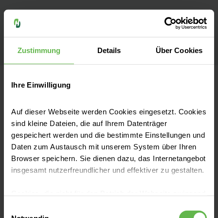
davon 08/2017- 07/2018 |
Ärztin in der Klinik
für Psychiatrie und Psychosomatik der imland
Zustimmung
Details
Über Cookies
Klinik Rendsburg
Ihre Einwilligung
MVZ Schleswig
Auf dieser Webseite werden Cookies eingesetzt. Cookies
sind kleine Dateien, die auf Ihrem Datenträger
Mühlental 1
gespeichert werden und die bestimmte Einstellungen und
24837 Schleswig
Daten zum Austausch mit unserem System über Ihren
Anfahrt auf Google Maps
Browser speichern. Sie dienen dazu, das Internetangebot
insgesamt nutzerfreundlicher und effektiver zu gestalten.
Kontakt
Cookies, die nicht für den Betrieb der Webseite zwingend
notwendig sind, dürfen nur mit Ihrer Einwilligung
Tel:
(04 621) 81 21 120
Einwilligungsauswahl
eingesetzt werden.
Notwendig