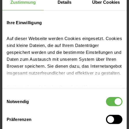
Zustimmung
Details
Über Cookies
Die
Hinweise zum Datenschutz
habe ich gelesen und
akzeptiere diese.
Ihre Einwilligung
Absenden
Auf dieser Webseite werden Cookies eingesetzt. Cookies
sind kleine Dateien, die auf Ihrem Datenträger
gespeichert werden und die bestimmte Einstellungen und
Daten zum Austausch mit unserem System über Ihren
Bitte beachten Sie
Browser speichern. Sie dienen dazu, das Internetangebot
insgesamt nutzerfreundlicher und effektiver zu gestalten.
Es kann derzeit bis zu 30 Sekunden
dauern bis Ihre Terminanfrage
Cookies, die nicht für den Betrieb der Webseite zwingend
abgesendet wird. Bitte schließen Sie
notwendig sind, dürfen nur mit Ihrer Einwilligung
Einwilligungsauswahl
diese Seite solange nicht, bis sich eine
eingesetzt werden.
Notwendig
Bestätigungsseite öffnet. Wir
bedanken uns für Ihre Geduld.
Es steht Ihnen frei, unsere Seite mit nur den notwendigen
Präferenzen
Cookies zu benutzen, eine individuelle Auswahl
hinsichtlich der nicht notwendigen Cookies zu treffen