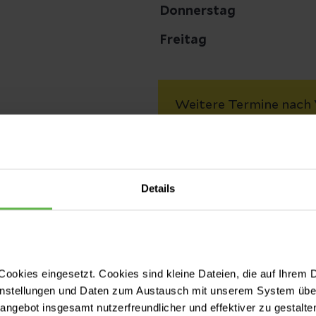
Donnerstag
Freitag
Weitere Termine nach 
Abholung von Rezept
Mo, Di & Do ab 16 Uhr
Fr ab 15 Uhr
Details
Anfahrt
Unsere Praxis befindet
Auf unserem Hinterhof
Parkplätze (Zufahrt ü
ookies eingesetzt. Cookies sind kleine Dateien, die auf Ihrem 
instellungen und Daten zum Austausch mit unserem System über
tangebot insgesamt nutzerfreundlicher und effektiver zu gestalte