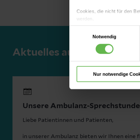
Cookies, die nicht für den Be
werden.
Einwilligungsauswahl
Es steht Ihnen frei, unsere S
Notwendig
nicht notwendigen Cookies zu
einzuwilligen. Ihre Auswahle
Aktuelles aus unserer Pra
Nur notwendige Cook
Unsere Ambulanz-Sprechstund
Liebe Patientinnen und Patienten,
in unserer Ambulanz bieten wir Ihnen eine f