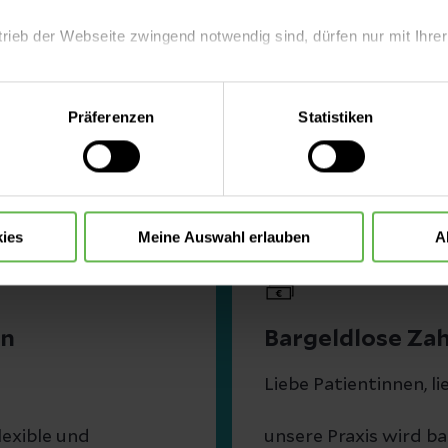
trieb der Webseite zwingend notwendig sind, dürfen nur mit Ihrer
eite mit nur den notwendigen Cookies zu benutzen, eine individue
Präferenzen
Statistiken
 treffen oder durch Auswahl von „Alle Cookies akzeptieren“ in 
ntscheidung können Sie jederzeit ändern oder widerrufen.
xis
ies
Meine Auswahl erlauben
A
en
Bargeldlose Zah
Liebe Patientinnen, li
lexible und
unsere Praxis wird ba