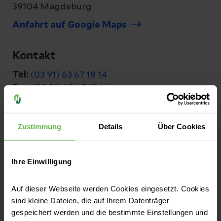
39104 Magdeburg
Anfahrt auf Google Maps
Kontakt
Tel:
(03 91) 63 67 18 14
Fax:
(03 91) 63 67 18 16
Zustimmung
Details
Über Cookies
Ihre Einwilligung
MVZ Magdeburg
Auf dieser Webseite werden Cookies eingesetzt. Cookies
Kontakt
sind kleine Dateien, die auf Ihrem Datenträger
gespeichert werden und die bestimmte Einstellungen und
Breiter Weg 19d (3. Etage)