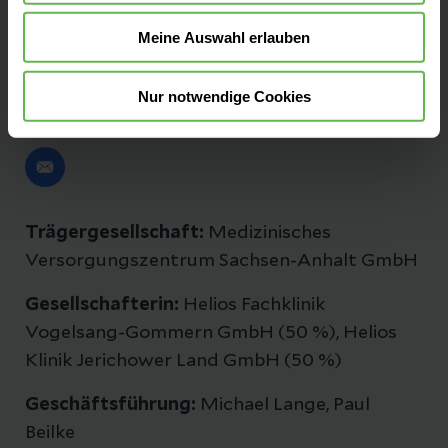
Meine Auswahl erlauben
Datenschutzbeauftragte
Nur notwendige Cookies
Folgen Sie uns
Trägergesellschaft:
Medizinisches
Versorgungszentrum Sachsen-Anhalt GmbH
Gesellschafterin:
Helios Fachklinik
Vogelsang-Gommern GmbH (50 %), Helios
Klinik Jerichower Land GmbH (50 %)
Geschäftsführung:
Michael Lange, Paul
Beilke