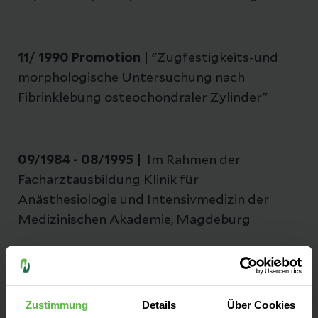
11/ 1990 Promotion |
"Zugfestigkeits-und
morphologische Untersuchung nach
Fibrinklebung osteochondraler Zylinder"
09/1984 - 08/1995 |
Im Rahmen der
Facharztausbildung Klinik für
Anästhesiologie und Intensivmedizin der
Medizinischen Akademie, Magdeburg
09/1984 |
Approbation als Arzt
Zustimmung
Details
Über Cookies