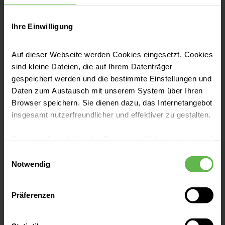
Seit 30.08.1984 |
Diplom-Mediziner.
Ihre Einwilligung
Diplomarbeit: „Bestimmung der
Beeinflussbarkeit der durch Dopamin
Auf dieser Webseite werden Cookies eingesetzt. Cookies
ausgelösten Steigerung der
sind kleine Dateien, die auf Ihrem Datenträger
Glykoproteinsynthese des Hippokampus
gespeichert werden und die bestimmte Einstellungen und
durch Sympathikolytika"
Daten zum Austausch mit unserem System über Ihren
Browser speichern. Sie dienen dazu, das Internetangebot
insgesamt nutzerfreundlicher und effektiver zu gestalten.
1979 - 1984 |
Studium der Humanmedizin
Cookies, die nicht für den Betrieb der Webseite zwingend
Medizinische Akademie, Magdeburg
notwendig sind, dürfen nur mit Ihrer Einwilligung
Einwilligungsauswahl
eingesetzt werden.
Notwendig
Es steht Ihnen frei, unsere Seite mit nur den notwendigen
1977 - 1978 |
Vorklinisches Jahr: Innere
Präferenzen
Cookies zu benutzen, eine individuelle Auswahl
Medizin und Chirurgie Kreiskrankenhaus
hinsichtlich der nicht notwendigen Cookies zu treffen
Quedlinburg
oder durch Auswahl von „Alle Cookies akzeptieren“ in die