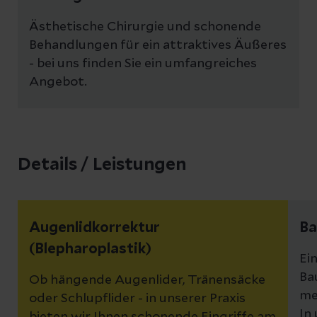
Ästhetische Chirurgie und schonende
Behandlungen für ein attraktives Äußeres
- bei uns finden Sie ein umfangreiches
Angebot.
Details / Leistungen
Augenlidkorrektur
Ba
(Blepharoplastik)
Ei
Ba
Ob hängende Augenlider, Tränensäcke
me
oder Schlupflider - in unserer Praxis
In