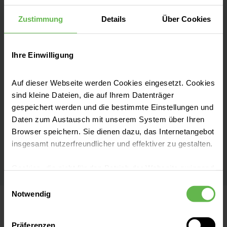
1992-1999 | Humanmedizin Otto-von-
Zustimmung
Details
Über Cookies
Guericke-Universität Magdeburg
1994 | Physikum
Ihre Einwilligung
1995 | Erster Abschnitt der ärztlichen
Prüfung
Auf dieser Webseite werden Cookies eingesetzt. Cookies
1998 | Zweiter Abschnitt der ärztlichen
sind kleine Dateien, die auf Ihrem Datenträger
Prüfung
gespeichert werden und die bestimmte Einstellungen und
1999 | Dritter Abschnitt der ärztlichen
Daten zum Austausch mit unserem System über Ihren
Prüfung
Browser speichern. Sie dienen dazu, das Internetangebot
Mai 1999 | Hochschulabschluss mit dem
insgesamt nutzerfreundlicher und effektiver zu gestalten.
Gesamtprädikat „gut“
Cookies, die nicht für den Betrieb der Webseite zwingend
notwendig sind, dürfen nur mit Ihrer Einwilligung
Einwilligungsauswahl
eingesetzt werden.
Notwendig
Es steht Ihnen frei, unsere Seite mit nur den notwendigen
Präferenzen