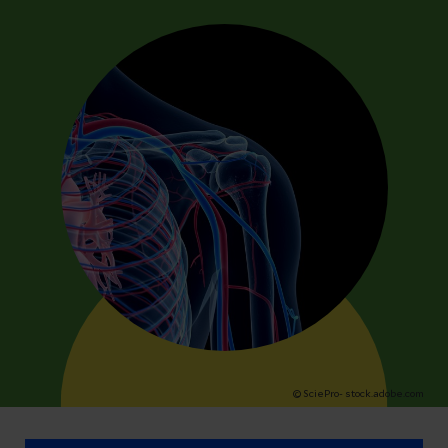
© SciePro- stock.adobe.com