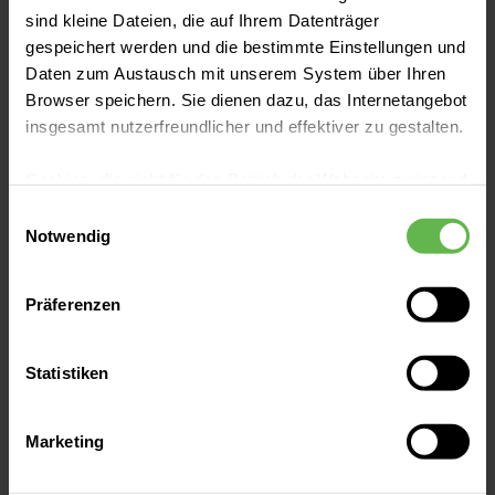
Z.B. bei Arthrose-Erkrankungen mit
sind kleine Dateien, die auf Ihrem Datenträger
knorpelaufbauenden Präparaten.
gespeichert werden und die bestimmte Einstellungen und
Daten zum Austausch mit unserem System über Ihren
Browser speichern. Sie dienen dazu, das Internetangebot
insgesamt nutzerfreundlicher und effektiver zu gestalten.
Cookies, die nicht für den Betrieb der Webseite zwingend
notwendig sind, dürfen nur mit Ihrer Einwilligung
Einwilligungsauswahl
eingesetzt werden.
Notwendig
Sklerosierung
Es steht Ihnen frei, unsere Seite mit nur den notwendigen
Verödung der Besenreiser.
Präferenzen
Cookies zu benutzen, eine individuelle Auswahl
hinsichtlich der nicht notwendigen Cookies zu treffen
oder durch Auswahl von „Alle Cookies akzeptieren“ in die
Statistiken
Verwendung aller Cookies einzuwilligen. Ihre
Auswahlentscheidung können Sie jederzeit ändern oder
Marketing
widerrufen.