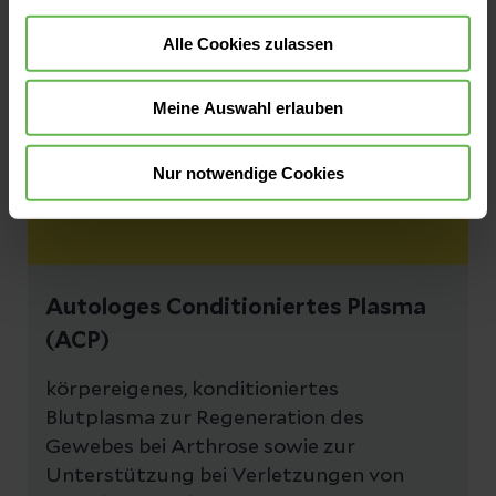
iFOBT - Stuhluntersuchung
Alle Cookies zulassen
Stuhluntersuchung auf okkultes Blut zur
Darmkrebsfrüherkennung vor dem 50.
Meine Auswahl erlauben
Lebensjahr.
Nur notwendige Cookies
Autologes Conditioniertes Plasma
(ACP)
körpereigenes, konditioniertes
Blutplasma zur Regeneration des
Gewebes bei Arthrose sowie zur
Unterstützung bei Verletzungen von