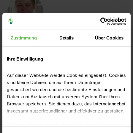
Zustimmung
Details
Über Cookies
Bianca Bildstein
Leitende Medizinisch-Technische
Radiologieassistentin
Ihre Einwilligung
Auf dieser Webseite werden Cookies eingesetzt. Cookies
sind kleine Dateien, die auf Ihrem Datenträger
gespeichert werden und die bestimmte Einstellungen und
Daten zum Austausch mit unserem System über Ihren
Browser speichern. Sie dienen dazu, das Internetangebot
insgesamt nutzerfreundlicher und effektiver zu gestalten.
Cookies, die nicht für den Betrieb der Webseite zwingend
Dipl.-Phys. Peter-Silvan Lücking
notwendig sind, dürfen nur mit Ihrer Einwilligung