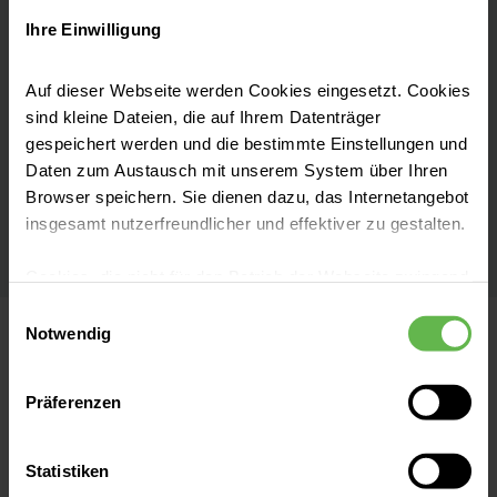
Ihre Einwilligung
Auf dieser Webseite werden Cookies eingesetzt. Cookies
sind kleine Dateien, die auf Ihrem Datenträger
gespeichert werden und die bestimmte Einstellungen und
Daten zum Austausch mit unserem System über Ihren
Browser speichern. Sie dienen dazu, das Internetangebot
Martin Sluka
insgesamt nutzerfreundlicher und effektiver zu gestalten.
Cookies, die nicht für den Betrieb der Webseite zwingend
notwendig sind, dürfen nur mit Ihrer Einwilligung
Einwilligungsauswahl
eingesetzt werden.
Notwendig
Finden Sie einen Arzt oder eine Ärztin in
unseren Fachbereichen
Es steht Ihnen frei, unsere Seite mit nur den notwendigen
Präferenzen
Cookies zu benutzen, eine individuelle Auswahl
hinsichtlich der nicht notwendigen Cookies zu treffen
oder durch Auswahl von „Alle Cookies akzeptieren“ in die
Statistiken
Verwendung aller Cookies einzuwilligen. Ihre