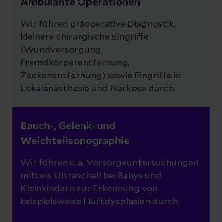
Ambulante Operationen
Wir führen präoperative Diagnostik,
kleinere chirurgische Eingriffe
(Wundversorgung,
Fremdkörperentfernung,
Zeckenentfernung) sowie Eingriffe in
Lokalanästhesie und Narkose durch.
Bauch-, Gelenk- und
Weichteilsonographie
Wir führen u.a. Vorsorgeuntersuchungen
mittels Ultraschall bei Babys und
Kleinkindern zur Erkennung von
beispielsweise Hüftdysplasien durch.