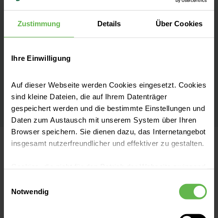
Eric Kaiser
Zustimmung
Details
Über Cookies
Arzt in Weiterbildung / Kinder- und
Jugendmedizin | MVZ am Helios Klinikum Bad
Saarow
Ihre Einwilligung
Telefon:
(03 36 31) 73 506
Auf dieser Webseite werden Cookies eingesetzt. Cookies
sind kleine Dateien, die auf Ihrem Datenträger
E-Mail senden
gespeichert werden und die bestimmte Einstellungen und
Daten zum Austausch mit unserem System über Ihren
Browser speichern. Sie dienen dazu, das Internetangebot
insgesamt nutzerfreundlicher und effektiver zu gestalten.
Meine Fachbereiche
Cookies, die nicht für den Betrieb der Webseite zwingend
notwendig sind, dürfen nur mit Ihrer Einwilligung
Einwilligungsauswahl
eingesetzt werden.
Notwendig
Pädiatrie
Es steht Ihnen frei, unsere Seite mit nur den notwendigen
Es ist uns besonders wichtig, dass Sie sich