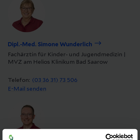
Dipl.-Med. Simone Wunderlich
Fachärztin für Kinder- und Jugendmedizin |
MVZ am Helios Klinikum Bad Saarow
Telefon:
(03 36 31) 73 506
E-Mail senden