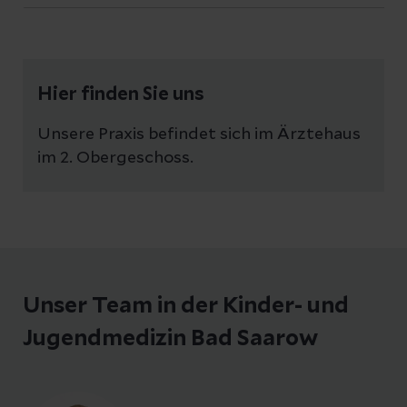
15.05.2026
15.06. – 22.06.2026
Hier finden Sie uns
27.07. – 14.08.2026
Unsere Praxis befindet sich im Ärztehaus
01.10. – 02.10.2026
im 2. Obergeschoss.
12.10. – 16.10.2026
30.11. – 02.12.2026
28.12. – 31.12.2026
Unser Team in der Kinder- und
Jugendmedizin Bad Saarow