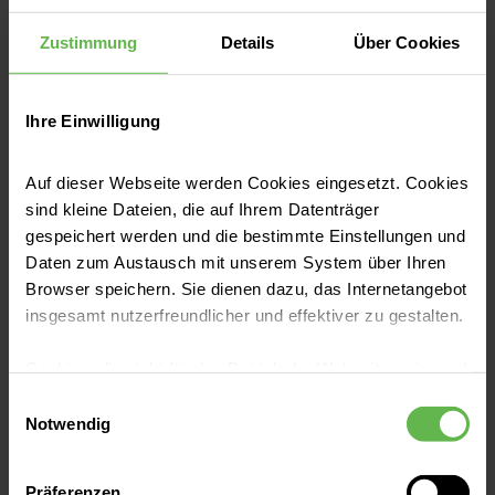
aller maligner Tumorerkrankungen, die
einer Strahlentherapie zugänglich sind
Zustimmung
Details
Über Cookies
Computergestützte dreidimensionale
Bestrahlungsplanung
Ihre Einwilligung
Atemgetriggerte Strahlentherapie
Auf dieser Webseite werden Cookies eingesetzt. Cookies
Image Guided Radiotherapy (IGRT) -
sind kleine Dateien, die auf Ihrem Datenträger
bildgeführte Strahlentherapie
gespeichert werden und die bestimmte Einstellungen und
Daten zum Austausch mit unserem System über Ihren
Intraoperative Behandlung (IORT) beim
Browser speichern. Sie dienen dazu, das Internetangebot
Mammakarzinom zur Verkürzung der
insgesamt nutzerfreundlicher und effektiver zu gestalten.
Bestrahlungszeit
Cookies, die nicht für den Betrieb der Webseite zwingend
Intensitätsmodulierte Radiotherapie
notwendig sind, dürfen nur mit Ihrer Einwilligung
Einwilligungsauswahl
(IMRT), inklusive Rapid Air
eingesetzt werden.
Notwendig
Kontakttherapie mit Iridium-192 im
Es steht Ihnen frei, unsere Seite mit nur den notwendigen
Afterloading-Verfahren einschließlich der
Präferenzen