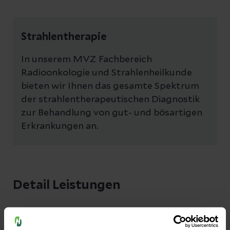
Strahlentherapie
In unserem MVZ Fachbereich
Radioonkologie und Strahlenheilkunde
bieten wir Ihnen das gesamte Spektrum
der strahlentherapeutischen Diagnostik
zur Behandlung von gut- und bösartigen
Erkrankungen an.
Detail Leistungen
Kurative und palliative Strahlentherapie