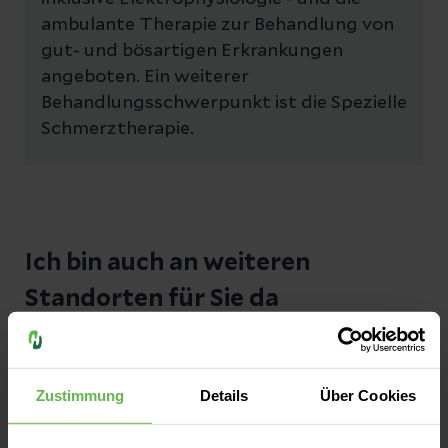
ambulante Therapie zur Behandlung von
gut- und bösartigen Erkrankungen
angeboten. Ein weiterer
Behandlungsschwerpunkt ist die Spezielle
Schmerztherapie.
Ich bin auch an weiteren
Standorten für Sie da
Sie möchten einen Termin an einem anderen
Standort? Wählen Sie einfach Ihren
Zustimmung
Details
Über Cookies
Wunschstandort aus.