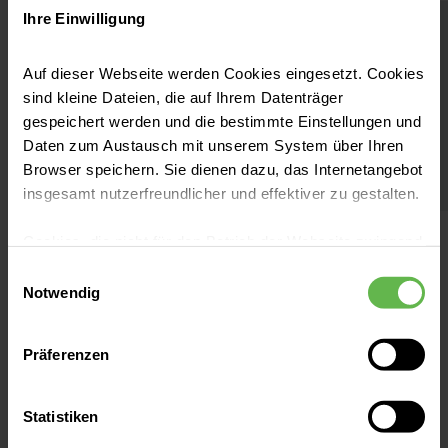
Ihre Einwilligung
MVZ am Helios Klinikum Bad
Saarow
Auf dieser Webseite werden Cookies eingesetzt. Cookies
sind kleine Dateien, die auf Ihrem Datenträger
Fachärztin für Neurochirurgie
gespeichert werden und die bestimmte Einstellungen und
Daten zum Austausch mit unserem System über Ihren
Browser speichern. Sie dienen dazu, das Internetangebot
insgesamt nutzerfreundlicher und effektiver zu gestalten.
Cookies, die nicht für den Betrieb der Webseite zwingend
notwendig sind, dürfen nur mit Ihrer Einwilligung
Einwilligungsauswahl
eingesetzt werden.
Notwendig
Es steht Ihnen frei, unsere Seite mit nur den notwendigen
Präferenzen
Cookies zu benutzen, eine individuelle Auswahl
MVZ am Helios Klinikum Bad Saarow
hinsichtlich der nicht notwendigen Cookies zu treffen
Pieskower Straße 33
oder durch Auswahl von „Alle Cookies akzeptieren“ in die
Statistiken
15526 Bad Saarow
Verwendung aller Cookies einzuwilligen. Ihre