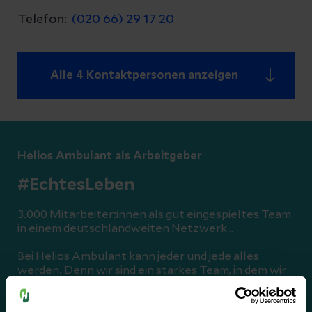
Telefon:
(020 66) 29 17 20
Alle 4 Kontaktpersonen anzeigen
Helios Ambulant als Arbeitgeber
#EchtesLeben
3.000 Mitarbeiter:innen als gut eingespieltes Team
in einem deutschlandweiten Netzwerk…
Bei Helios Ambulant kann jeder und jede alles
werden. Denn wir sind ein starkes Team, in dem wir
uns mehr (zu)trauen. Wagen Sie mit uns die
Weiterentwicklung und erfahren Sie echtes