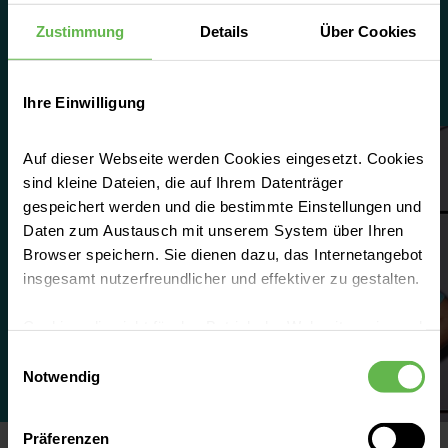
Vertrauen, um in neue Aufgaben hineinzuwachsen.
Zustimmung
Details
Über Cookies
Job finden
Ihre Einwilligung
Auf dieser Webseite werden Cookies eingesetzt. Cookies
sind kleine Dateien, die auf Ihrem Datenträger
gespeichert werden und die bestimmte Einstellungen und
Daten zum Austausch mit unserem System über Ihren
Browser speichern. Sie dienen dazu, das Internetangebot
insgesamt nutzerfreundlicher und effektiver zu gestalten.
Cookies, die nicht für den Betrieb der Webseite zwingend
notwendig sind, dürfen nur mit Ihrer Einwilligung
Einwilligungsauswahl
eingesetzt werden.
Notwendig
Es steht Ihnen frei, unsere Seite mit nur den notwendigen
Präferenzen
Cookies zu benutzen, eine individuelle Auswahl