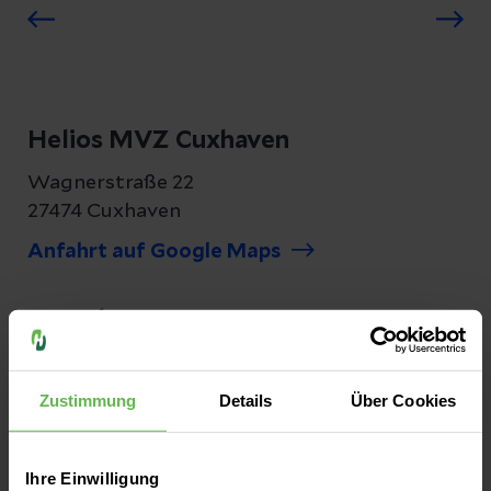
Helios MVZ Cuxhaven
Wagnerstraße 22
27474 Cuxhaven
Anfahrt auf Google Maps
Kontakt
Tel:
(04721) 300 690 0
Fax:
(04721) 300 690 90
Zustimmung
Details
Über Cookies
E-Mail senden
Ihre Einwilligung