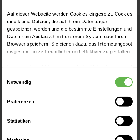
Auf dieser Webseite werden Cookies eingesetzt. Cookies
sind kleine Dateien, die auf Ihrem Datenträger
gespeichert werden und die bestimmte Einstellungen und
Helios MVZ Cuxhaven
Daten zum Austausch mit unserem System über Ihren
Browser speichern. Sie dienen dazu, das Internetangebot
Orthopädie & Unfallchirurgie, Gynäkologie,
insgesamt nutzerfreundlicher und effektiver zu gestalten.
Gefäßchirurgie
Cookies, die nicht für den Betrieb der Webseite zwingend
Kontakt
notwendig sind, dürfen nur mit Ihrer Einwilligung
Einwilligungsauswahl
eingesetzt werden.
Notwendig
Wagnerstraße 22
27474 Cuxhaven
Es steht Ihnen frei, unsere Seite mit nur den notwendigen
Präferenzen
Cookies zu benutzen, eine individuelle Auswahl
Anfahrt auf Google Maps
hinsichtlich der nicht notwendigen Cookies zu treffen
oder durch Auswahl von „Alle Cookies akzeptieren“ in die
Statistiken
Tel:
(04721) 300 69 00
Verwendung aller Cookies einzuwilligen. Ihre
Auswahlentscheidung können Sie jederzeit ändern oder
Fax: (04721) 300 69 090