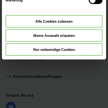
Marketing
widerrufen.
E-Mail senden
Alle Cookies zulassen
Meine Auswahl erlauben
Unser Team
Nur notwendige Cookies
Helios Ambulant
Datenschutzbeauftragte
Folgen Sie uns