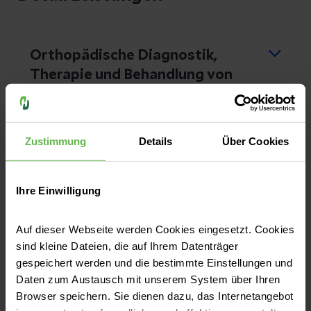
Orthopädische Diagnostik,
Therapie und Behandlung von
Unfallverletzungen
Medikamentöse Behandlung
Zustimmung
Details
Über Cookies
Physikalische Therapie
Ihre Einwilligung
Elektrotherapie
Funktionelle Verbände
Auf dieser Webseite werden Cookies eingesetzt. Cookies
Tape-Verbände
sind kleine Dateien, die auf Ihrem Datenträger
gespeichert werden und die bestimmte Einstellungen und
Ultraschall
Daten zum Austausch mit unserem System über Ihren
Browser speichern. Sie dienen dazu, das Internetangebot
Extrakorporale