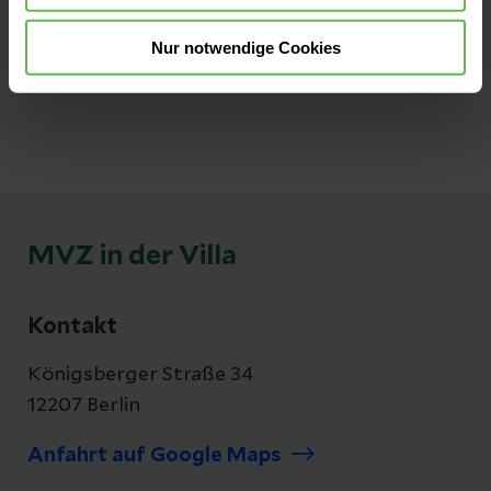
Tel:
(030) 823 76 33
Fax:
(030) 824 45 24
Nur notwendige Cookies
E-Mail senden
MVZ in der Villa
Kontakt
Königsberger Straße 34
12207 Berlin
Anfahrt auf Google Maps