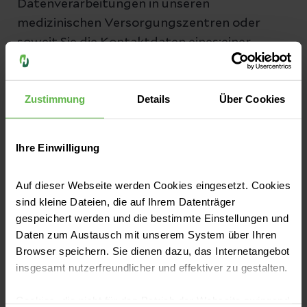
Datenverarbeitungen in unseren
medizinischen Versorgungszentren oder
soweit Sie die Kontaktdaten eines:einer
Ansprechpartner:in für den Datenschutz in
der jeweiligen Gesellschaft erfragen
Zustimmung
Details
Über Cookies
möchten, wenden Sie sich bitte an die
zuständige Referentin (Datenschutz/Helios
Ambulant) des Zentralen Dienstes
Ihre Einwilligung
Datenschutz
Helios-Datenschutz-
Ambulant@helios-gesundheit.de
.
Auf dieser Webseite werden Cookies eingesetzt. Cookies
sind kleine Dateien, die auf Ihrem Datenträger
gespeichert werden und die bestimmte Einstellungen und
Daten zum Austausch mit unserem System über Ihren
Weiter Infos zum Datenschutz bei Helios
Browser speichern. Sie dienen dazu, das Internetangebot
insgesamt nutzerfreundlicher und effektiver zu gestalten.
Cookies, die nicht für den Betrieb der Webseite zwingend