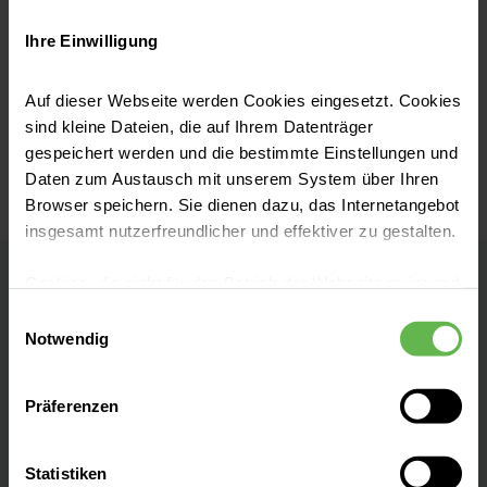
Ihre Einwilligung
Auf dieser Webseite werden Cookies eingesetzt. Cookies
Datenschutz
sind kleine Dateien, die auf Ihrem Datenträger
gespeichert werden und die bestimmte Einstellungen und
Daten zum Austausch mit unserem System über Ihren
Browser speichern. Sie dienen dazu, das Internetangebot
insgesamt nutzerfreundlicher und effektiver zu gestalten.
Cookies, die nicht für den Betrieb der Webseite zwingend
MVZ arGon Holstenstraße
notwendig sind, dürfen nur mit Ihrer Einwilligung
Einwilligungsauswahl
eingesetzt werden.
Notwendig
In Trägerschaft der MVZ argon GmbH | Ein
Unternehmen der Helios ENDO-Klinik
Es steht Ihnen frei, unsere Seite mit nur den notwendigen
Hamburg
Präferenzen
Cookies zu benutzen, eine individuelle Auswahl
hinsichtlich der nicht notwendigen Cookies zu treffen
Kontakt
oder durch Auswahl von „Alle Cookies akzeptieren“ in die
Statistiken