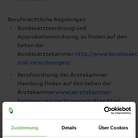
Berufsrechtliche Regelungen
Bundesärzteordnung und
Approbationsordnung, zu finden auf den
Seiten der
Bundesärztekammer
http://www.bundesaer
und-verordnungen/
Berufsordnung der Ärztekammer
Hamburg finden auf den Seiten der
Ärztekammer
www.aerztekammer-
hamburg.org/rechtsvorschriften.html
Hamburgisches Kammergesetz für die
Heilberufe
www.aerztekammer-
Zustimmung
Details
Über Cookies
hamburg.org/rechtsvorschriften.html