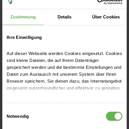
lohnen können
Zustimmung
Details
Über Cookies
Der Wagen muss zum TÜV, beim
Smartphone wird jedes Update sofort
installiert. Nur die eigene Gesundheit wird oft
Ihre Einwilligung
auf später verschoben. Bei Prostatakrebs
kann genau das problematisch werden, denn
Auf dieser Webseite werden Cookies eingesetzt. Cookies
Jetzt lesen
die Erkrankung verursacht im frühen Stadium
sind kleine Dateien, die auf Ihrem Datenträger
häufig keine Beschwerden.
gespeichert werden und die bestimmte Einstellungen und
Daten zum Austausch mit unserem System über Ihren
Ich bin auch an weiteren
Browser speichern. Sie dienen dazu, das Internetangebot
Standorten für Sie da
insgesamt nutzerfreundlicher und effektiver zu gestalten.
Sie möchten einen Termin an einem anderen
Cookies, die nicht für den Betrieb der Webseite zwingend
notwendig sind, dürfen nur mit Ihrer Einwilligung
Standort? Wählen Sie einfach Ihren
Einwilligungsauswahl
eingesetzt werden.
Notwendig
Wunschstandort aus.