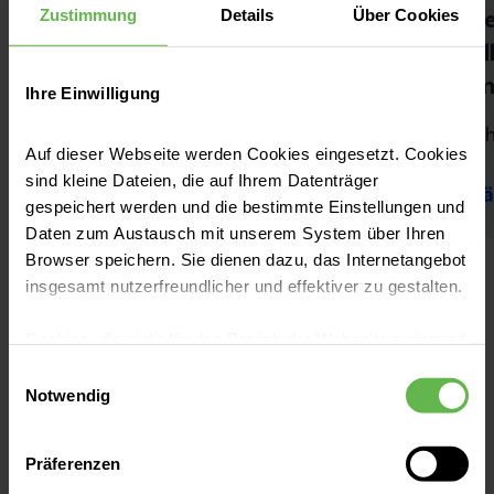
Zustimmung
Details
Über Cookies
Deutsche Gesellschaft für Hals-
De
Nasen-Ohren-Heilkunde, Kopf- und
Al
Hals-Chirurgie e.V. (DGHNO-KHC)
Im
Ihre Einwilligung
Ich bin Mitglied!
Ich
Auf dieser Webseite werden Cookies eingesetzt. Cookies
sind kleine Dateien, die auf Ihrem Datenträger
Nähere Infos
Nä
gespeichert werden und die bestimmte Einstellungen und
Daten zum Austausch mit unserem System über Ihren
Browser speichern. Sie dienen dazu, das Internetangebot
insgesamt nutzerfreundlicher und effektiver zu gestalten.
Ausbildung und Erfahrung
Cookies, die nicht für den Betrieb der Webseite zwingend
notwendig sind, dürfen nur mit Ihrer Einwilligung
Einwilligungsauswahl
eingesetzt werden.
Notwendig
Es steht Ihnen frei, unsere Seite mit nur den notwendigen
Ausbildung
Berufliche Laufbahn
Präferenzen
Cookies zu benutzen, eine individuelle Auswahl