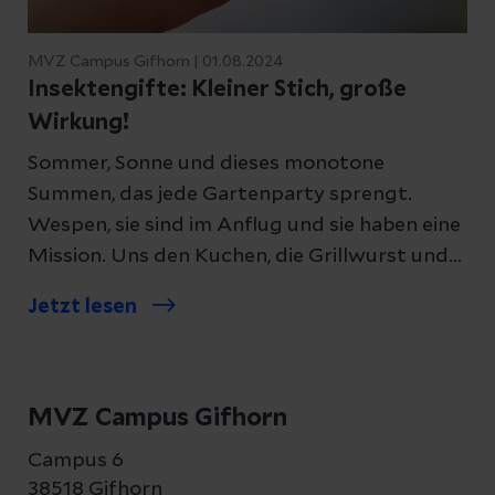
MVZ Campus Gifhorn | 01.08.2024
Insektengifte: Kleiner Stich, große
Wirkung!
Sommer, Sonne und dieses monotone
Summen, das jede Gartenparty sprengt.
Wespen, sie sind im Anflug und sie haben eine
Mission. Uns den Kuchen, die Grillwurst und
die Limo streitig zu machen. Bereit oder nicht,
Jetzt lesen
das Sommerduell ist entfacht und der eine
oder andere Stich trifft ins Schwarze.
Wespen- und Bienenstiche sind nicht nur
unangenehm, im Rachenraum können sie
MVZ Campus Gifhorn
gefährlich werden und für Allergiker sogar
Campus 6
tödlich enden.
38518 Gifhorn